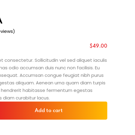
A
views)
$
49
.00
 consectetur. Sollicitudin vel sed aliquet iaculis
nas odio accumsan duis nunc non facilisis. Eu
consequat. Accumsan congue feugiat nibh purus
gestas aliquam. Aenean urna quam diam turpis
sit hendrerit habitasse fermentum egestas
s diam curabitur lacus.
Add to cart