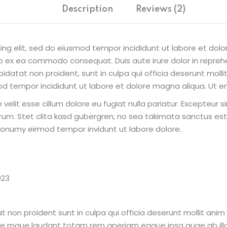
Description
Reviews (2)
ing elit, sed do eiusmod tempor incididunt ut labore et dol
uip ex ea commodo consequat. Duis aute irure dolor in reprehe
pidatat non proident, sunt in culpa qui officia deserunt molli
od tempor incididunt ut labore et dolore magna aliqua. Ut e
e velit esse cillum dolore eu fugiat nulla pariatur. Excepteur
borum. Stet clita kasd gubergren, no sea takimata sanctus e
 nonumy eirmod tempor invidunt ut labore dolore.
023
 non proident sunt in culpa qui officia deserunt mollit ani
re mque laudant totam rem aperiam eaque ipsa quae ab illo 