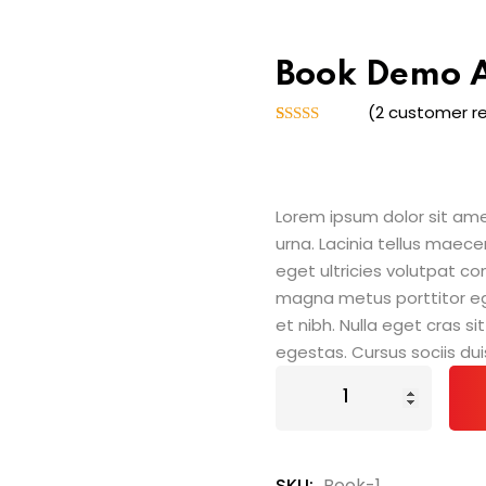
Book Demo 
(
2
customer re
Rated
2
4.00
out
of 5
based on
customer
Lorem ipsum dolor sit amet
ratings
urna. Lacinia tellus maece
eget ultricies volutpat 
magna metus porttitor e
et nibh. Nulla eget cras 
egestas. Cursus sociis dui
Book
Demo
A
quantity
SKU:
Book-1