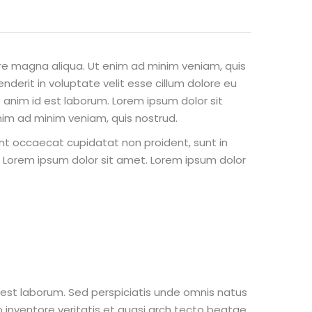
ore magna aliqua. Ut enim ad minim veniam, quis
nderit in voluptate velit esse cillum dolore eu
t anim id est laborum. Lorem ipsum dolor sit
nim ad minim veniam, quis nostrud.
 sint occaecat cupidatat non proident, sunt in
st Lorem ipsum dolor sit amet. Lorem ipsum dolor
m est laborum. Sed perspiciatis unde omnis natus
inventore veritatis et quasi arch tecto beatae