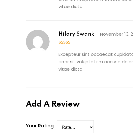
vitae dicta.
November 13, 
Hilary Swank
3
out
of 5
Excepteur sint occaecat cupidatat
error sit voluptatem accusa dolo
vitae dicta.
Add A Review
Your Rating