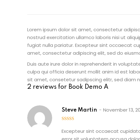
Lorem ipsum dolor sit amet, consectetur adipisc
nostrud exercitation ullamco laboris nisi ut aliq
fugiat nulla pariatur. Excepteur sint occaecat cu
amet, consectetur adipiscing elit, sed do eiusm
Duis aute irure dolor in reprehenderit in voluptat
culpa qui officia deserunt mollit anim id est la
sit amet, consetetur sadipscing elitr, sed diam
2 reviews for
Book Demo A
November 13, 2
Steve Martin
5
out of 5
Excepteur sint occaecat cupidatat
error sit voluptatem accusa dolo