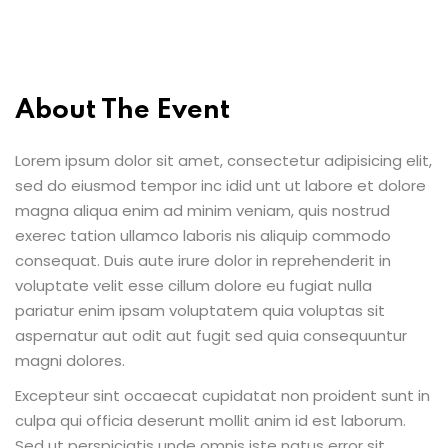
About The Event
Lorem ipsum dolor sit amet, consectetur adipisicing elit,
sed do eiusmod tempor inc idid unt ut labore et dolore
magna aliqua enim ad minim veniam, quis nostrud
exerec tation ullamco laboris nis aliquip commodo
consequat. Duis aute irure dolor in reprehenderit in
voluptate velit esse cillum dolore eu fugiat nulla
pariatur enim ipsam voluptatem quia voluptas sit
aspernatur aut odit aut fugit sed quia consequuntur
magni dolores.
Excepteur sint occaecat cupidatat non proident sunt in
culpa qui officia deserunt mollit anim id est laborum.
Sed ut perspiciatis unde omnis iste natus error sit