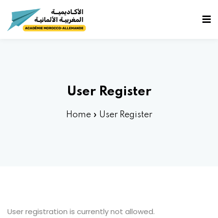
fidentialité
e
User Register
Home
»
User Register
User registration is currently not allowed.