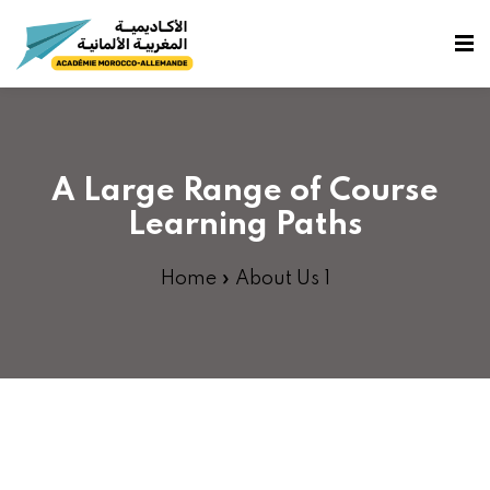
fidentialité
A Large Range of Course
e
Learning Paths
Home
»
About Us 1